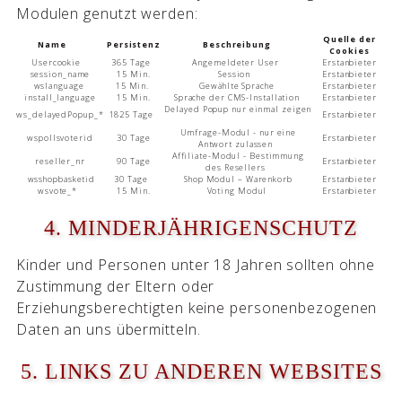
Modulen genutzt werden:
Quelle der
Name
Persistenz
Beschreibung
Cookies
Usercookie
365 Tage
Angemeldeter User
Erstanbieter
session_name
15 Min.
Session
Erstanbieter
wslanguage
15 Min.
Gewählte Sprache
Erstanbieter
install_language
15 Min.
Sprache der CMS-Installation
Erstanbieter
Delayed Popup nur einmal zeigen
ws_delayedPopup_*
1825 Tage
Erstanbieter
Umfrage-Modul - nur eine
wspollsvoterid
30 Tage
Erstanbieter
Antwort zulassen
Affiliate-Modul - Bestimmung
reseller_nr
90 Tage
Erstanbieter
des Resellers
wsshopbasketid
30 Tage
Shop Modul – Warenkorb
Erstanbieter
wsvote_*
15 Min.
Voting Modul
Erstanbieter
4. MINDERJÄHRIGENSCHUTZ
Kinder und Personen unter 18 Jahren sollten ohne
Zustimmung der Eltern oder
Erziehungsberechtigten keine personenbezogenen
Daten an uns übermitteln.
5. LINKS ZU ANDEREN WEBSITES