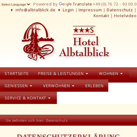
Powered by
Translate
+49 (0) 76 72 - 93 00 0
♦
info@albtalblick.de
♦
Login
|
Impressum
|
Datenschutz
|
Kontakt
|
Hotelvideo
STARTSEITE
PREISE & LEISTUNGEN
WOHNEN
GENIESSEN
VERWÖHNEN
ERLEBEN
SERVICE & KONTAKT
Sie befinden sich hier:
Datenschutz