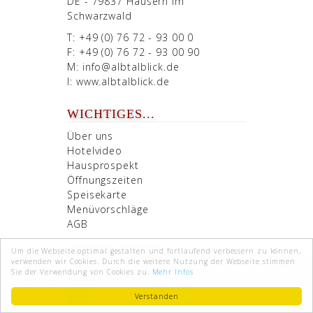
DE - 79837 Häusern im
Schwarzwald
T: +49 (0) 76 72 - 93 00 0
F: +49 (0) 76 72 - 93 00 90
M:
info@albtalblick.de
I:
www.albtalblick.de
WICHTIGES...
Über uns
Hotelvideo
Hausprospekt
Öffnungszeiten
Speisekarte
Menüvorschläge
AGB
SOCIAL MEDIA
Um die Webseite optimal gestalten und fortlaufend verbessern zu können,
verwenden wir Cookies. Durch die weitere Nutzung der Webseite stimmen
Anreise
Abreise
Sie der Verwendung von Cookies zu.
Mehr Infos
Online buchen
Verstanden