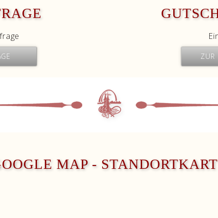
FRAGE
GUTSC
frage
Ei
AGE
ZUR
GOOGLE MAP - STANDORTKART