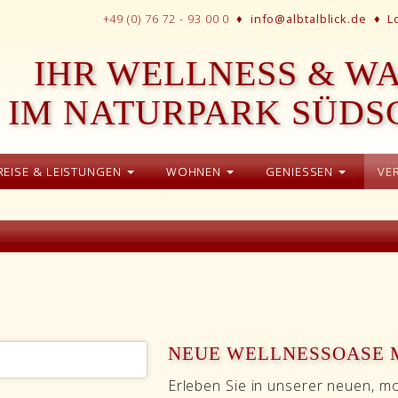
+49 (0) 76 72 - 93 00 0 ♦
info@albtalblick.de
♦
L
IHR WELLNESS & W
IM NATURPARK SÜD
REISE & LEISTUNGEN
WOHNEN
GENIESSEN
VE
NEUE WELLNESSOASE 
Erleben Sie in unserer neuen, 