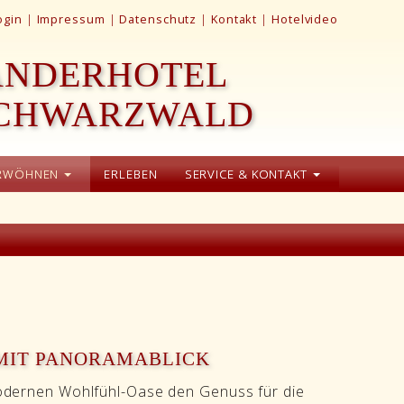
ogin
|
Impressum
|
Datenschutz
|
Kontakt
|
Hotelvideo
ANDERHOTEL
SCHWARZWALD
RWÖHNEN
ERLEBEN
SERVICE & KONTAKT
MIT PANORAMABLICK
modernen Wohlfühl-Oase den Genuss für die