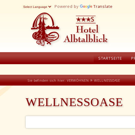
Powered by
Translate
STARTSEITE
P
»
Sie befinden sich hier:
VERWÖHNEN
WELLNESSOASE
WELLNESSOASE